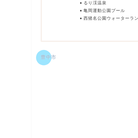
るり渓温泉
亀岡運動公園プール
西猪名公園ウォーターラ
豊中市