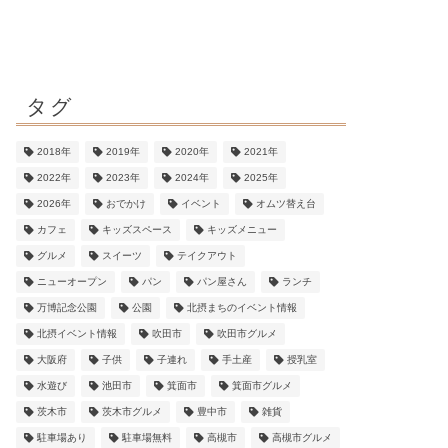
タグ
2018年
2019年
2020年
2021年
2022年
2023年
2024年
2025年
2026年
おでかけ
イベント
オムツ替え台
カフェ
キッズスペース
キッズメニュー
グルメ
スイーツ
テイクアウト
ニューオープン
パン
パン屋さん
ランチ
万博記念公園
公園
北摂まちのイベント情報
北摂イベント情報
吹田市
吹田市グルメ
大阪府
子供
子連れ
手土産
授乳室
水遊び
池田市
箕面市
箕面市グルメ
茨木市
茨木市グルメ
豊中市
雑貨
駐車場あり
駐車場無料
高槻市
高槻市グルメ