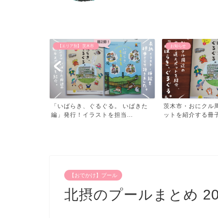
お知らせ
【おでかけ】 公園
。 いばきた
茨木市・おにクル周辺の寄り道スポ
子供と遊べる北摂
当...
ットを紹介する冊子「いば...
阪・北摂の公園め
【おでかけ】プール
北摂のプールまとめ 20