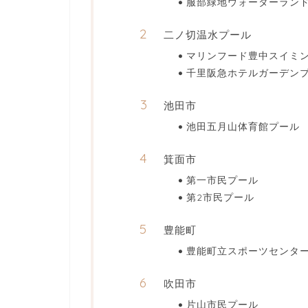
服部緑地ウォーターラン
二ノ切温水プール
マリンフード豊中スイミ
千里阪急ホテルガーデン
池田市
池田五月山体育館プール
箕面市
第一市民プール
第2市民プール
豊能町
豊能町立スポーツセンタ
吹田市
片山市民プール