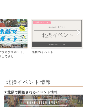
【おでかけ】 その他
【エリア別】 茨木
飛行機が間近で見える！豊中つばさ
「いばらき、
公園『ma-zika』一...
編」発行！イラ
北摂イベント情報
▼北摂で開催されるイベント情報