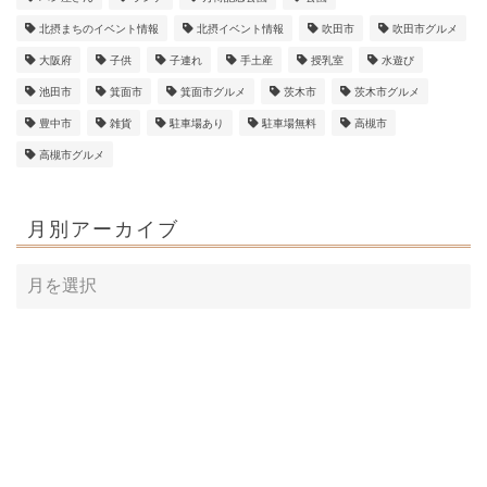
北摂まちのイベント情報
北摂イベント情報
吹田市
吹田市グルメ
大阪府
子供
子連れ
手土産
授乳室
水遊び
池田市
箕面市
箕面市グルメ
茨木市
茨木市グルメ
豊中市
雑貨
駐車場あり
駐車場無料
高槻市
高槻市グルメ
月別アーカイブ