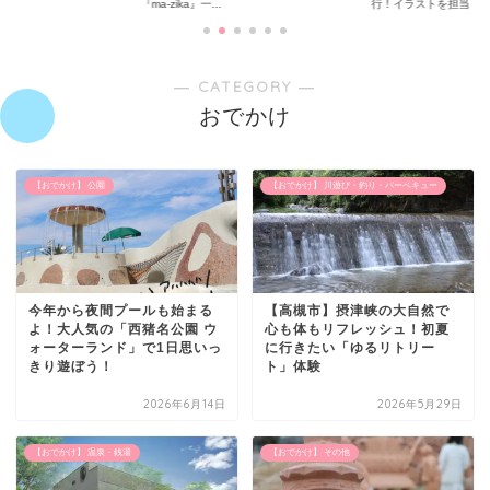
『ma-zika』一...
行！イラストを担当...
― CATEGORY ―
おでかけ
【おでかけ】 公園
【おでかけ】 川遊び・釣り・バーベキュー
今年から夜間プールも始まる
【高槻市】摂津峡の大自然で
よ！大人気の「西猪名公園 ウ
心も体もリフレッシュ！初夏
ォーターランド」で1日思いっ
に行きたい「ゆるリトリー
きり遊ぼう！
ト」体験
2026年6月14日
2026年5月29日
【おでかけ】 温泉・銭湯
【おでかけ】 その他