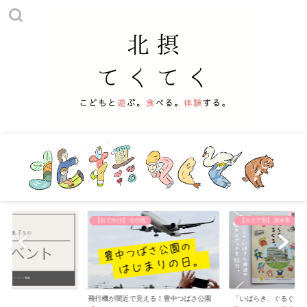
【おでかけ】 その他
【エリア別】 茨木市
飛行機が間近で見える！豊中つばさ公園
「いばらき、ぐるぐる。