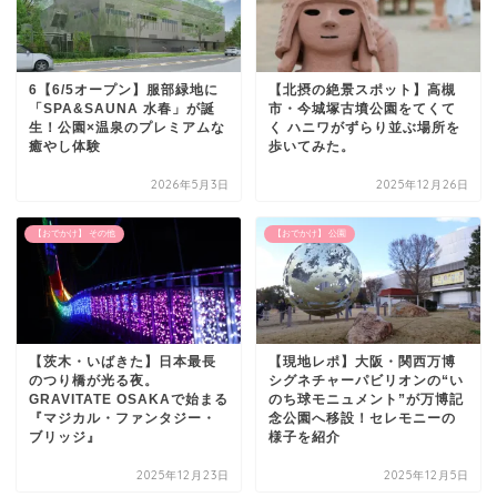
6【6/5オープン】服部緑地に
【北摂の絶景スポット】高槻
「SPA&SAUNA 水春」が誕
市・今城塚古墳公園をてくて
生！公園×温泉のプレミアムな
く ハニワがずらり並ぶ場所を
癒やし体験
歩いてみた。
2026年5月3日
2025年12月26日
【おでかけ】 その他
【おでかけ】 公園
【茨木・いばきた】日本最長
【現地レポ】大阪・関西万博
のつり橋が光る夜。
シグネチャーパビリオンの“い
GRAVITATE OSAKAで始まる
のち球モニュメント”が万博記
『マジカル・ファンタジー・
念公園へ移設！セレモニーの
ブリッジ』
様子を紹介
2025年12月23日
2025年12月5日