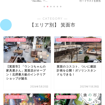
『ma-zika』一...
行！イラストを担当...
― CATEGORY ―
【エリア別】 箕面市
【エリア別】 箕面市
【おでかけ】 アウトレット・ショッピングモール
【箕面市】「ウンコちゃんの
箕面のコスコト、ついに建設
家具屋さん」箕面店がオープ
計画を公開！ガソリンスタン
ン！北摂最大級のインテリア
ドもできる！
ショップが誕生
2026年3月20日
2025年11月28日
【エリア別】 箕面市
【エリア別】 箕面市