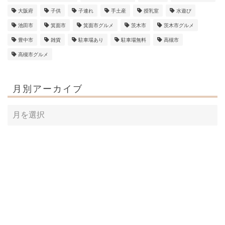
大阪府
子供
子連れ
手土産
授乳室
水遊び
池田市
箕面市
箕面市グルメ
茨木市
茨木市グルメ
豊中市
雑貨
駐車場あり
駐車場無料
高槻市
高槻市グルメ
月別アーカイブ