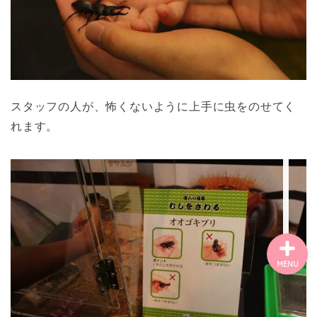
ごあいさつ・自己紹介
お問い合わせ
【記事・SNS掲載依頼に
スタッフの人が、怖くないように上手に虫をのせてく
ついて】
れます。
【北摂まちのイベント情
報】掲載希望される方へ
MENU