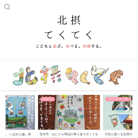
【おでかけ】 公園
【おでかけ】 その他
周辺の寄り道スポットを
子供と遊べる北摂の公園まとめ〜大阪・北
【大阪府、北摂の水遊