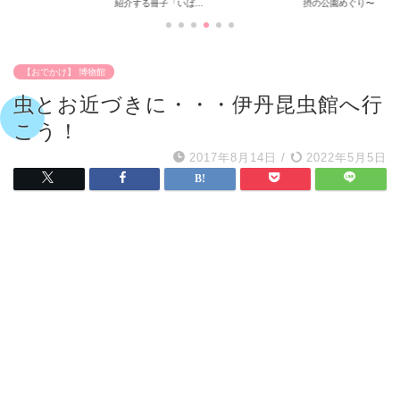
..
摂の公園めぐり〜
とおでかけしてきた...
【おでかけ】 博物館
虫とお近づきに・・・伊丹昆虫館へ行
こう！
2017年8月14日
/
2022年5月5日