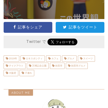
記事をシェア
記事をツイート
Twitter で
2019年
エキスポシティ
カフェ
グルメ
スイーツ
テイクアウト
万博記念公園
吹田市
吹田市グルメ
大阪府
子連れ
ABOUT ME