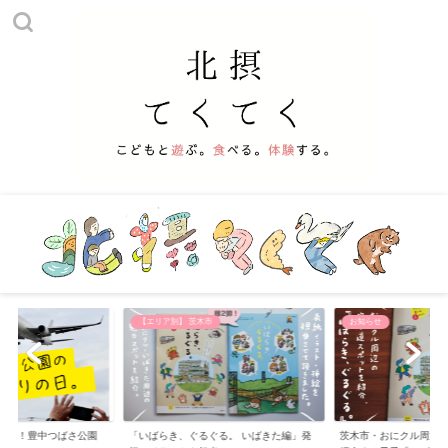
市
お知らせ
【おでかけ】 公園
ぐる。 いばきた編」発
茨木市・おにクル周辺の寄り道スポットを
子供と遊べる北摂の公