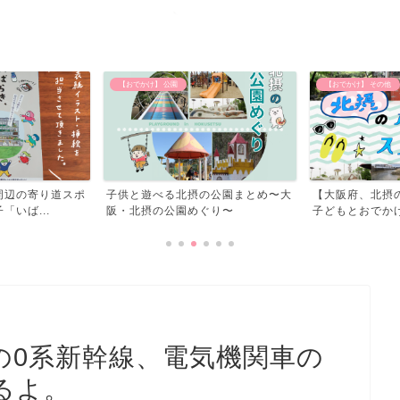
【おでかけ】 その他
北摂のイベント
の公園まとめ〜大
【大阪府、北摂の水遊びスポット】
北摂のイベント
ぐり〜
子どもとおでかけしてきた...
の0系新幹線、電気機関車の
るよ。