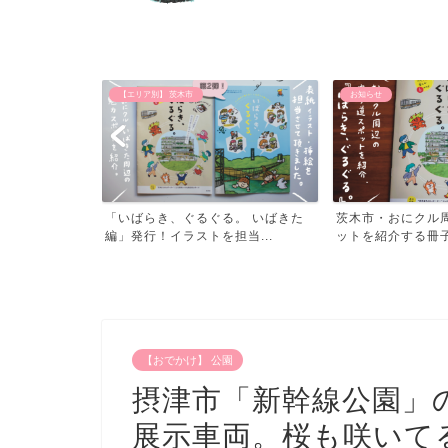
お知らせ
【おでかけ】 公園
。 いばきた
茨木市・おにクル周辺の寄り道スポ
子供と遊べる北摂
当...
ットを紹介する冊子「いば...
阪・北摂の公園め
【おでかけ】 公園
摂津市「新幹線公園」
展示車両。桜も咲いて