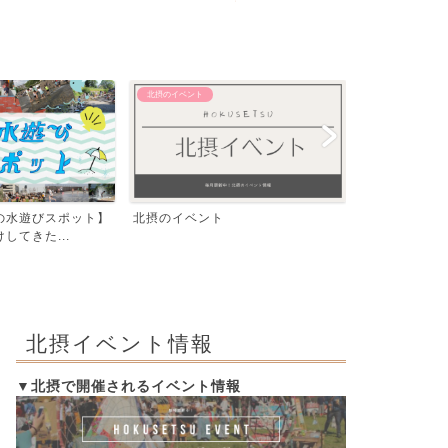
【おでかけ】 その他
【エリア別】 茨木
飛行機が間近で見える！豊中つばさ
「いばらき、
公園『ma-zika』一...
編」発行！イラ
北摂イベント情報
▼北摂で開催されるイベント情報