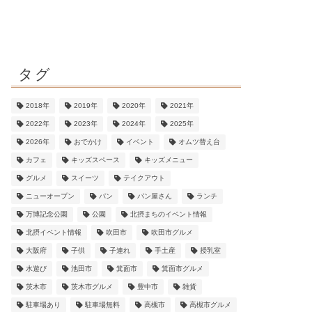
タグ
2018年
2019年
2020年
2021年
2022年
2023年
2024年
2025年
2026年
おでかけ
イベント
オムツ替え台
カフェ
キッズスペース
キッズメニュー
グルメ
スイーツ
テイクアウト
ニューオープン
パン
パン屋さん
ランチ
万博記念公園
公園
北摂まちのイベント情報
北摂イベント情報
吹田市
吹田市グルメ
大阪府
子供
子連れ
手土産
授乳室
水遊び
池田市
箕面市
箕面市グルメ
茨木市
茨木市グルメ
豊中市
雑貨
駐車場あり
駐車場無料
高槻市
高槻市グルメ