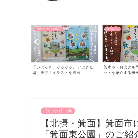
お知らせ
【おでかけ】 公園
。 いばきた
茨木市・おにクル周辺の寄り道スポ
子供と遊べる北摂
当...
ットを紹介する冊子「いば...
阪・北摂の公園め
【おでかけ】 公園
【北摂・箕面】箕面市
「箕面東公園」のご紹