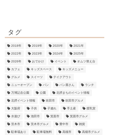
タグ
2018年
2019年
2020年
2021年
2022年
2023年
2024年
2025年
2026年
おでかけ
イベント
オムツ替え台
カフェ
キッズスペース
キッズメニュー
グルメ
スイーツ
テイクアウト
ニューオープン
パン
パン屋さん
ランチ
万博記念公園
公園
北摂まちのイベント情報
北摂イベント情報
吹田市
吹田市グルメ
大阪府
子供
子連れ
手土産
授乳室
水遊び
池田市
箕面市
箕面市グルメ
茨木市
茨木市グルメ
豊中市
雑貨
駐車場あり
駐車場無料
高槻市
高槻市グルメ