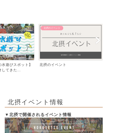
【おでかけ】 その他
【エリア別】 茨木
飛行機が間近で見える！豊中つばさ
「いばらき、
公園『ma-zika』一...
編」発行！イラ
北摂イベント情報
▼北摂で開催されるイベント情報