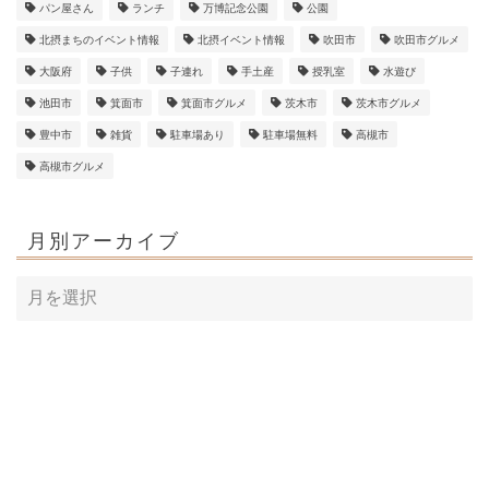
パン屋さん
ランチ
万博記念公園
公園
北摂まちのイベント情報
北摂イベント情報
吹田市
吹田市グルメ
大阪府
子供
子連れ
手土産
授乳室
水遊び
池田市
箕面市
箕面市グルメ
茨木市
茨木市グルメ
豊中市
雑貨
駐車場あり
駐車場無料
高槻市
高槻市グルメ
月別アーカイブ