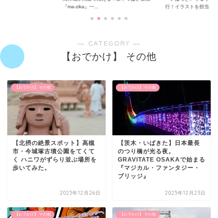
行！イラストを担当...
紹介する冊子「いば...
― CATEGORY ―
【おでかけ】 その他
【おでかけ】 その他
【おでかけ】 その他
【北摂の絶景スポット】高槻
【茨木・いばきた】日本最長
市・今城塚古墳公園をてくて
のつり橋が光る夜。
く ハニワがずらり並ぶ場所を
GRAVITATE OSAKAで始まる
歩いてみた。
『マジカル・ファンタジー・
ブリッジ』
2025年12月26日
2025年12月23日
【おでかけ】 その他
【おでかけ】 その他