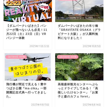
【ダムパークいばきた】バン
ダムパークいばきたの吊り橋
ジーが飛べない人も必見！11
「GRAVITATE OSAKA（グラ
月22日（土）23日（日）VR
ビテート大阪）」が入園料無
バンジー体験
料になりました！
2025年11月22日
2025年10月5日
【おでかけ】 その他
【おでかけ】 その他
飛行機が間近で見える！豊中
高槻森林観光センターへぶら
つばさ公園『ma-zika』一部
っとドライブしてみる！「高
開園記念式典へ行ってきまし
槻しいたけセンター」「お菓
た。
子と森のカフェ foret」
2025年9月15日
2025年8月14日