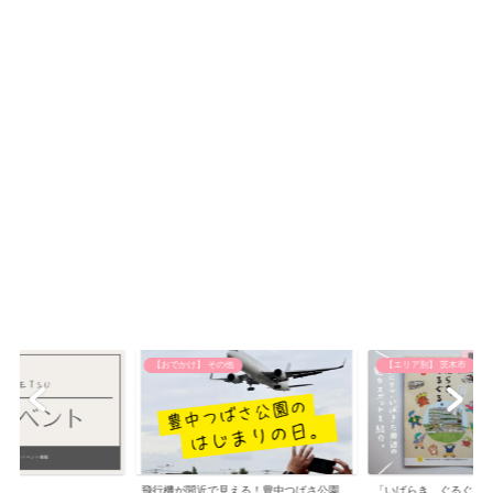
他
【エリア別】 茨木市
お知らせ
える！豊中つばさ公園
「いばらき、ぐるぐる。 いばきた編」発
茨木市・おにクル周辺