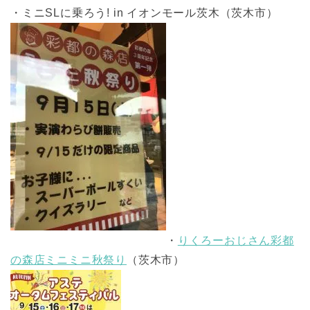
・ミニSLに乗ろう! in イオンモール茨木（茨木市）
・
りくろーおじさん彩都
の森店ミニミニ秋祭り
（茨木市）