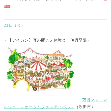
費用
21日（金）
・【アイガン】耳の聞こえ体験会（伊丹昆陽）
・
万博ママ・マ
ルシェ ～オータムフェスティバル～
（吹田市）