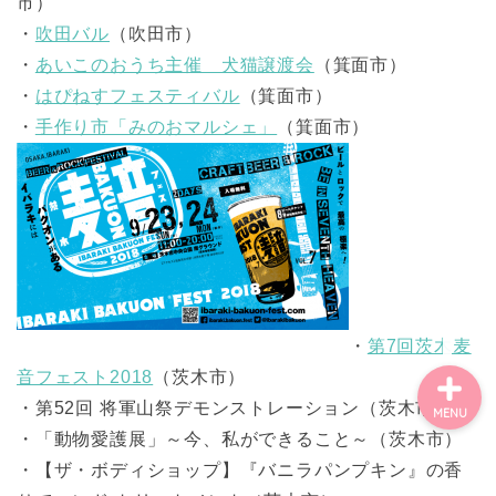
市）
ごあいさつ・自己紹介
・
吹田バル
（吹田市）
・
あいこのおうち主催 犬猫譲渡会
（箕面市）
お問い合わせ
・
はぴねすフェスティバル
（箕面市）
・
手作り市「みのおマルシェ」
（箕面市）
【記事・SNS掲載依頼に
ついて】
【北摂まちのイベント情
報】掲載希望される方へ
・
第7回茨木麦
音フェスト2018
（茨木市）
・第52回 将軍山祭デモンストレーション（茨木市）
MENU
・「動物愛護展」～今、私ができること～（茨木市）
・【ザ・ボディショップ】『バニラパンプキン』の香