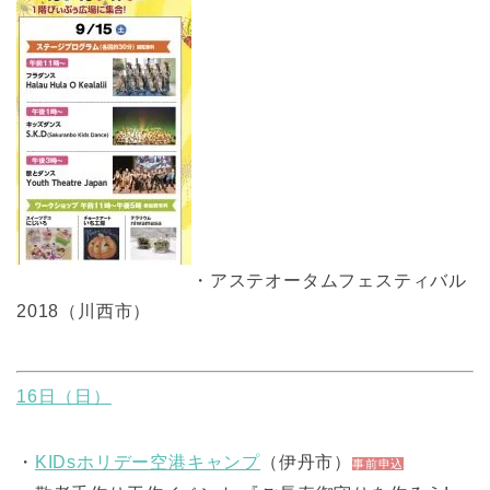
・アステオータムフェスティバル
2018（川西市）
16日（日）
・
KIDsホリデー空港キャンプ
（伊丹市）
事前申込