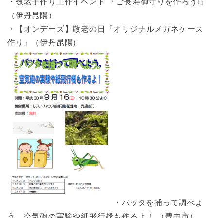
・敬老手作り工作イベント 『ご長寿御守りを作ろう!』
（伊丹昆陽）
・【オンデーズ】敬老の日『オリジナルメガネケース
作り』（伊丹昆陽）
・バッタを捕って調べよ
う。空気砲の実験や紙飛行機も作るよ！ （豊中市）