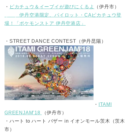
・
ピカチュウ＆イーブイが遊びにくるよ
（伊丹市）
リンク
伊丹空港限定、パイロット・CAピカチュウ登
場！「ポケモンストア 伊丹空港店」
・STREET DANCE CONTEST（伊丹昆陽）
・
ITAMI
GREENJAM’18
（伊丹市）
・ハート to ハート バザー in イオンモール茨木（茨木
市）