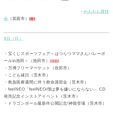
・
わんわん競技
会
（箕面市）
先着
9日（日）
・宝くじスポーツフェア～はつらつママさんバレーボ
ールin池田～（池田市）
整理券
・万博フリーマーケット（吹田市）
・こども縁日（茨木市）
・救急医療週間に伴う救命講習会（茨木市）
・feelNEO「feelNEO/僕は夢を嫌いにならない」 CD
発売記念インストアイベント（茨木市）
・ドラゴンボール最新作公開記念!神龍登場（茨木市）