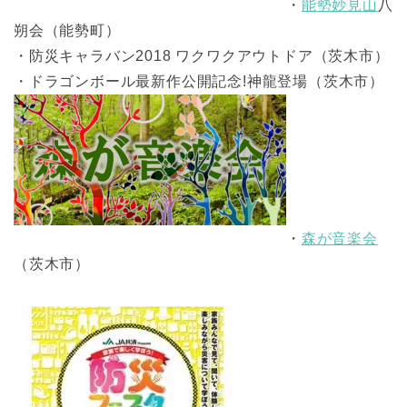
・
能勢妙見山
八
朔会（能勢町）
・防災キャラバン2018 ワクワクアウトドア（茨木市）
・ドラゴンボール最新作公開記念!神龍登場（茨木市）
・
森が音楽会
（茨木市）