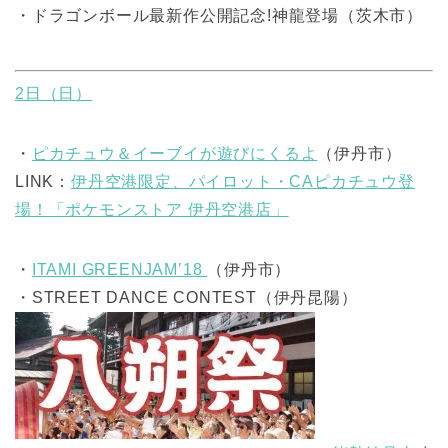
・ドラゴンボール最新作公開記念!神龍登場（茨木市）
2日（日）
・
ピカチュウ＆イーブイが遊びにくるよ
（伊丹市）
LINK
：
伊丹空港限定、パイロット・CAピカチュウ登
場！「ポケモンストア 伊丹空港店」
・
ITAMI GREENJAM’18
（伊丹市）
・STREET DANCE CONTEST（伊丹昆陽）