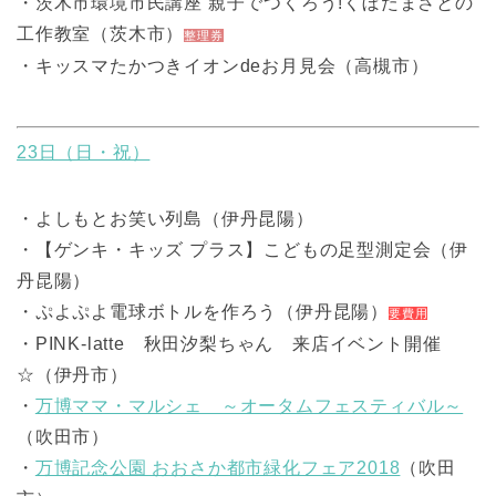
・茨木市環境市民講座 親子でつくろう!くぼたまさとの
工作教室（茨木市）
整理券
・キッスマたかつきイオンdeお月見会（高槻市）
23日（日・祝）
・よしもとお笑い列島（伊丹昆陽）
・【ゲンキ・キッズ プラス】こどもの足型測定会（伊
丹昆陽）
・ぷよぷよ電球ボトルを作ろう（伊丹昆陽）
要費用
・PINK-latte 秋田汐梨ちゃん 来店イベント開催
☆（伊丹市）
・
万博ママ・マルシェ ～オータムフェスティバル～
（吹田市）
・
万博記念公園 おおさか都市緑化フェア2018
（吹田