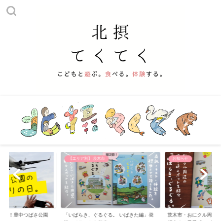
他
【エリア別】 茨木市
お知らせ
える！豊中つばさ公園
「いばらき、ぐるぐる。 いばきた編」発
茨木市・おにクル周辺