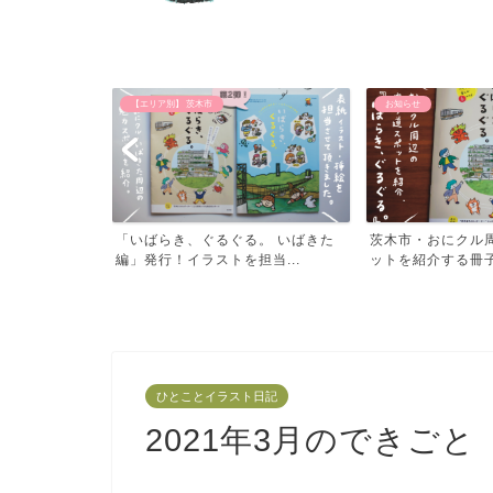
お知らせ
【おでかけ】 公園
。 いばきた
茨木市・おにクル周辺の寄り道スポ
子供と遊べる北摂
当...
ットを紹介する冊子「いば...
阪・北摂の公園め
ひとことイラスト日記
2021年3月のできご