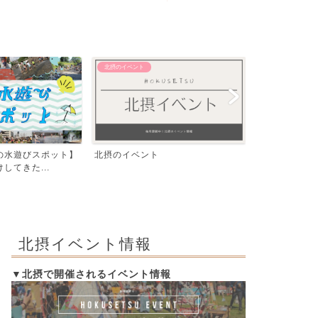
【おでかけ】 その他
【エリア別】 茨木
飛行機が間近で見える！豊中つばさ
「いばらき、
公園『ma-zika』一...
編」発行！イラ
北摂イベント情報
▼北摂で開催されるイベント情報