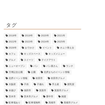
タグ
2018年
2019年
2020年
2021年
2022年
2023年
2024年
2025年
2026年
おでかけ
イベント
オムツ替え台
カフェ
キッズスペース
キッズメニュー
グルメ
スイーツ
テイクアウト
ニューオープン
パン
パン屋さん
ランチ
万博記念公園
公園
北摂まちのイベント情報
北摂イベント情報
吹田市
吹田市グルメ
大阪府
子供
子連れ
手土産
授乳室
水遊び
池田市
箕面市
箕面市グルメ
茨木市
茨木市グルメ
豊中市
雑貨
駐車場あり
駐車場無料
高槻市
高槻市グルメ