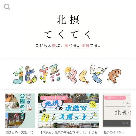
【おでかけ】 その他
北摂のイベント
の公園まとめ〜大阪・北
【大阪府、北摂の水遊びスポット】子ども
北摂のイベント