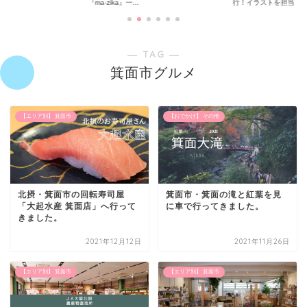
『ma-zika』一...
行！イラストを担当...
― TAG ―
箕面市グルメ
【エリア別】 箕面市
【おでかけ】 その他
北摂・箕面市の回転寿司屋
箕面市・箕面の滝と紅葉を見
「大起水産 箕面店」へ行って
に車で行ってきました。
きました。
2021年12月12日
2021年11月26日
【エリア別】 箕面市
【エリア別】 箕面市