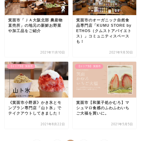
箕面市「ＪＡ大阪北部 農産物
箕面市のオーガニック自然食
直売所」の地元の新鮮お野菜
品専門店「KUMU STORE by
や加工品をご紹介
ETHOS（クムストアバイエト
ス）」コミュニティスペース
も！
2021年11月10日
2021年9月30日
【エリア別】 箕面市
【エリア別】 箕面市
《箕面市小野原》かき氷とモ
箕面市【和菓子処かむろ】マ
ンブラン専門店「山ト氷」で
シュマロ食感のふわふわいち
テイクアウトしてきました！
ご大福を買いに。
2021年8月22日
2021年5月5日