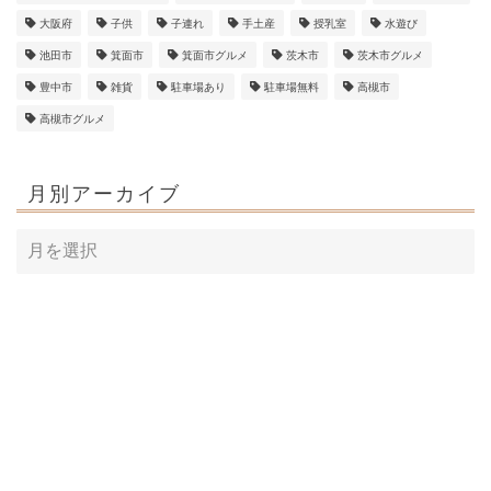
大阪府
子供
子連れ
手土産
授乳室
水遊び
池田市
箕面市
箕面市グルメ
茨木市
茨木市グルメ
豊中市
雑貨
駐車場あり
駐車場無料
高槻市
高槻市グルメ
月別アーカイブ