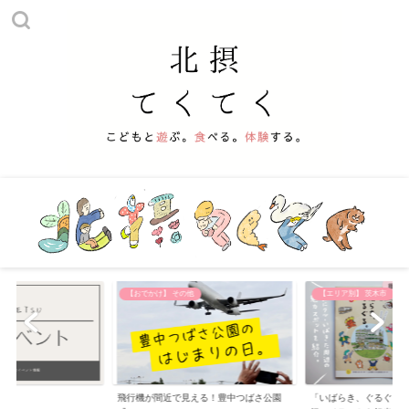
【おでかけ】 その他
【エリア別】 茨木市
飛行機が間近で見える！豊中つばさ公園
「いばらき、ぐるぐる。