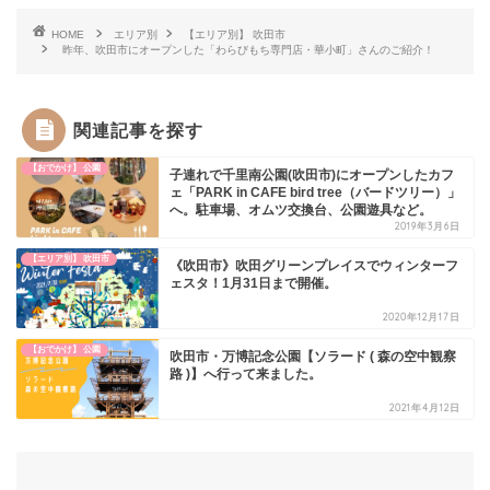
HOME
エリア別
【エリア別】 吹田市
昨年、吹田市にオープンした「わらびもち専門店・華小町」さんのご紹介！
関連記事を探す
【おでかけ】 公園
子連れで千里南公園(吹田市)にオープンしたカフ
ェ「PARK in CAFE bird tree（バードツリー）」
へ。駐車場、オムツ交換台、公園遊具など。
2019年3月6日
【エリア別】 吹田市
《吹田市》吹田グリーンプレイスでウィンターフ
ェスタ！1月31日まで開催。
2020年12月17日
【おでかけ】 公園
吹田市・万博記念公園【ソラード ( 森の空中観察
路 )】へ行って来ました。
2021年4月12日