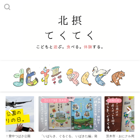
他
【エリア別】 茨木市
お知らせ
える！豊中つばさ公園
「いばらき、ぐるぐる。 いばきた編」発
茨木市・おにクル周辺