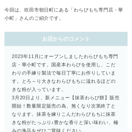
今回は、吹田市朝日町にある「わらびもち専門店・華
小町」さんのご紹介です。
お店からのコメント
2023年11月にオープンしましたわらびもち専門
店・華小町で
す。国産本わらびを使用し、こだ
わりの手練り製法で毎日丁寧にお
作りしていま
す。とろ～り大きなわらびもちに溢れるほどの
きな粉
が入っています。
3月20日より、新メニュー【抹茶わらび餅】販売
開始！数量限定
販売の為、無くなり次第終了と
なります。抹茶を練りこんだわらび
もちに抹茶
きな粉がたっぷり♪豊かな香りと深い味わい、
極
みの逸品をぜひご賞味ください。