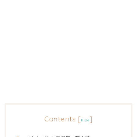
Contents
[
]
hide