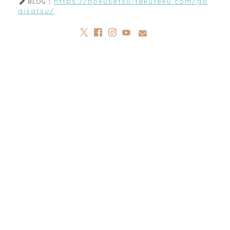
https://hokusetsu-tekuteku.com/go
BLOG：
aisatsu/