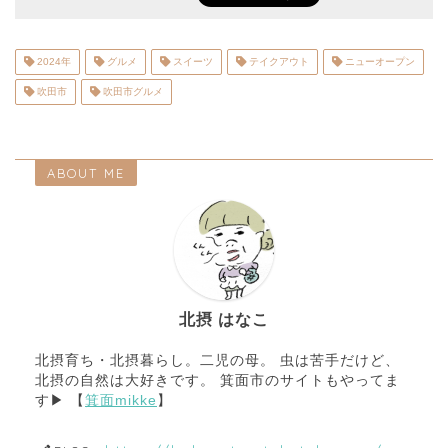
2024年
グルメ
スイーツ
テイクアウト
ニューオープン
吹田市
吹田市グルメ
ABOUT ME
北摂 はなこ
北摂育ち・北摂暮らし。二児の母。 虫は苦手だけど、
北摂の自然は大好きです。 箕面市のサイトもやってま
す▶︎ 【
箕面mikke
】