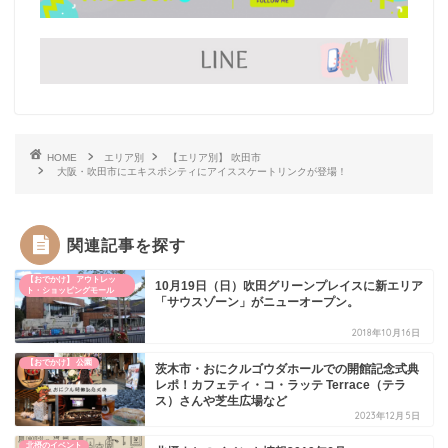
HOME
エリア別
【エリア別】 吹田市
大阪・吹田市にエキスポシティにアイススケートリンクが登場！
関連記事を探す
【おでかけ】 アウトレッ
10月19日（日）吹田グリーンプレイスに新エリア
ト・ショッピングモール
「サウスゾーン」がニューオープン。
2018年10月16日
【おでかけ】 公園
茨木市・おにクルゴウダホールでの開館記念式典
レポ！カフェティ・コ・ラッテ Terrace（テラ
ス）さんや芝生広場など
2023年12月5日
北摂のイベント