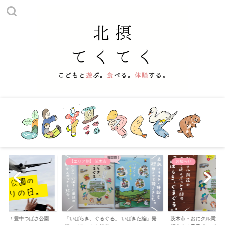
他
【エリア別】 茨木市
お知らせ
える！豊中つばさ公園
「いばらき、ぐるぐる。 いばきた編」発
茨木市・おにクル周辺