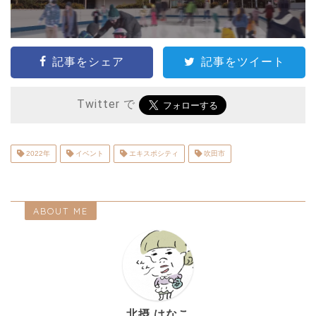
記事をシェア
記事をツイート
Twitter で
2022年
イベント
エキスポシティ
吹田市
ABOUT ME
北摂 はなこ