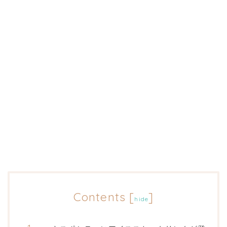
Contents
[
]
hide