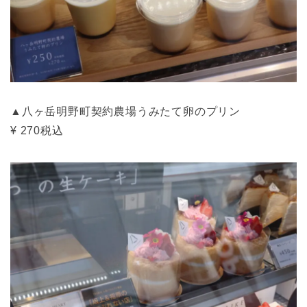
▲八ヶ岳明野町契約農場うみたて卵のプリン
¥ 270税込