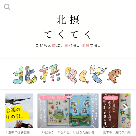
市
お知らせ
【おでかけ】 公園
ぐる。 いばきた編」発
茨木市・おにクル周辺の寄り道スポットを
子供と遊べる北摂の公