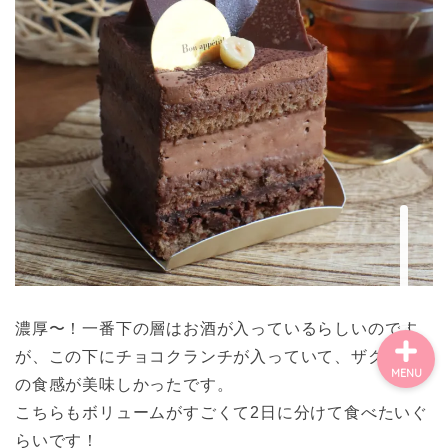
ごあいさつ・自己紹介
お問い合わせ
【記事・SNS掲載依頼に
ついて】
【北摂まちのイベント情
報】掲載希望される方へ
濃厚〜！一番下の層はお酒が入っているらしいのです
が、この下にチョコクランチが入っていて、ザクザク
MENU
の食感が美味しかったです。
こちらもボリュームがすごくて2日に分けて食べたいぐ
らいです！