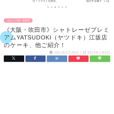
..
紹介する冊子「いば...
摂の公園めぐり〜
【エリア別】 吹田市
《大阪・吹田市》シャトレーゼプレミ
アムYATSUDOKI（ヤツドキ）江坂店
のケーキ、他ご紹介！
2021年6月26日
/
2023年1月6日