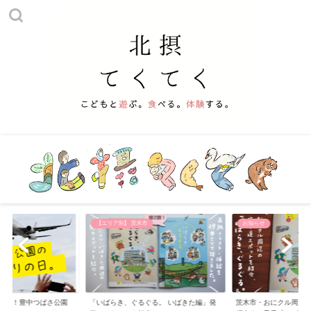
他
【エリア別】 茨木市
お知らせ
える！豊中つばさ公園
「いばらき、ぐるぐる。 いばきた編」発
茨木市・おにクル周辺