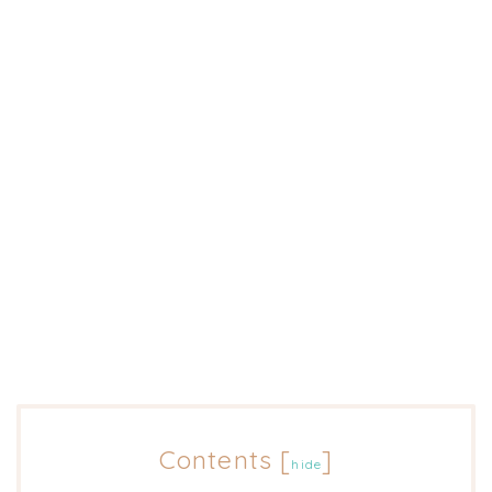
Contents
[
]
hide