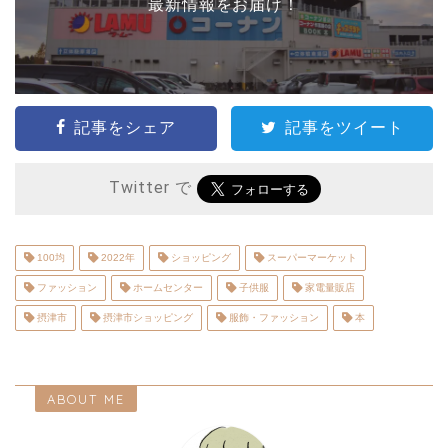
最新情報をお届け！
記事をシェア
記事をツイート
Twitter で
100均
2022年
ショッピング
スーパーマーケット
ファッション
ホームセンター
子供服
家電量販店
摂津市
摂津市ショッピング
服飾・ファッション
本
ABOUT ME