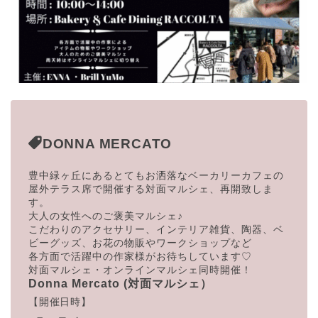
DONNA MERCATO
豊中緑ヶ丘にあるとてもお洒落なベーカリーカフェの
屋外テラス
席で開催する対面マルシェ、再開致しま
す。
大人の女性へのご褒美マルシェ♪
こだわりのアクセサリー、インテリア雑貨、陶器、ベ
ビーグ
ッズ、お花の物販やワークショップなど
各方面で活躍中の作家様がお待ちしています♡
対面マルシェ・
オンラインマルシェ同時開催！
Donna Mercato (対面マルシェ）
【開催日時】