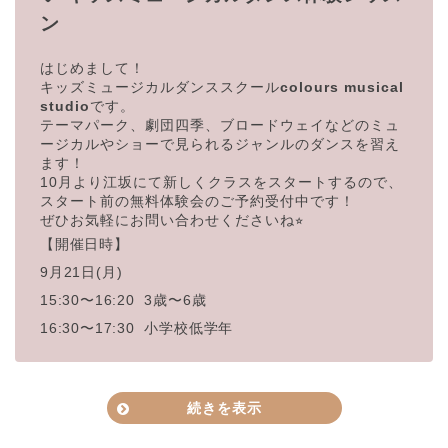
ン
はじめまして！
キッズミュージカルダンススクール
colours musical
studio
です。
テーマパーク、劇団四季、ブロードウェイなどのミュ
ージカルやシ
ョーで見られるジャンルのダンスを習え
ます！
10月より江坂にて新しくクラスをスタートするので、
スタート前
の無料体験会のご予約受付中です！
ぜひお気軽にお問い合わせくださいね⭐︎
【開催日時】
9月21日(月)
15:30〜16:20 3歳〜6歳
16:30〜17:30 小学校低学年
続きを表示
親子サロンLa Park江坂 吹田市広芝町4-