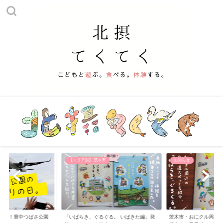
市
お知らせ
【おでかけ】 公園
ぐる。 いばきた編」発
茨木市・おにクル周辺の寄り道スポットを
子供と遊べる北摂の公