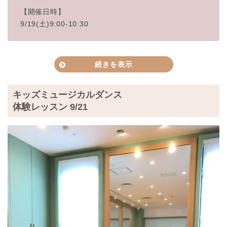
【開催日時】
9/19(土)9:00-10:30
続きを表示
むらさき公園
会場
吹田市高野台5-10
キッズミュージカルダンス
体験レッスン 9/21
参加費
無料
小学生
対象
※幼児は事前にご相談ください