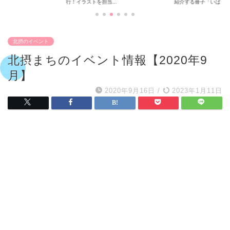
..
紹介する冊子「いば...
摂の公園めぐり〜
北摂のイベント
北摂まちのイベント情報【2020年9
月】
2020年9月16日
/
2023年1月11日