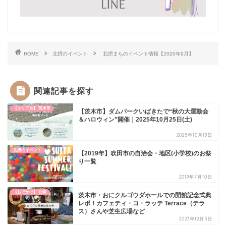
HOME
北摂のイベント
北摂まちのイベント情報【2020年9月】
関連記事を探す
【エリア別】 茨木市
【茨木市】ダムパークいばきたで“秋の大運動会
＆ハロウィン”開催｜2025年10月25日(土)
2025年10月13日
北摂のイベント
【2019年】吹田市の自治会・地区(小学校)のお祭
り一覧
2019年7月10日
【おでかけ】 公園
茨木市・おにクルゴウダホールでの開館記念式典
レポ！カフェティ・コ・ラッテ Terrace（テラ
ス）さんや芝生広場など
2023年12月5日