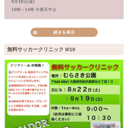
9月18日(金)
10時～14時 ※雨天中止
続きを表示
Bakary & Cafe RACCOLTA
会場
〒560-0005
無料サッカークリニック 9/19
大阪府豊中市西緑丘３丁目２６
参加費
無料
@donna_mercat
o
SNS