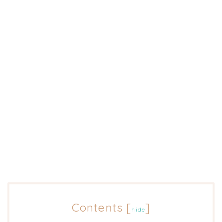
Contents
[
]
hide