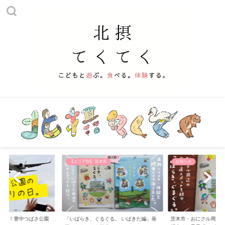
他
【エリア別】 茨木市
お知らせ
える！豊中つばさ公園
「いばらき、ぐるぐる。 いばきた編」発
茨木市・おにクル周辺