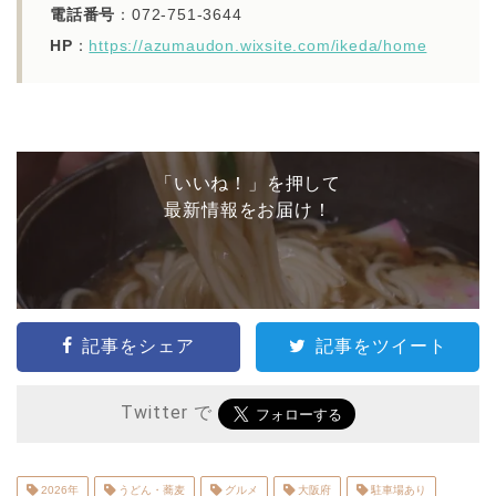
電話番号
：072-751-3644
HP
：
https://azumaudon.wixsite.com/ikeda/home
「いいね！」を押して
最新情報をお届け！
記事をシェア
記事をツイート
Twitter で
2026年
うどん・蕎麦
グルメ
大阪府
駐車場あり