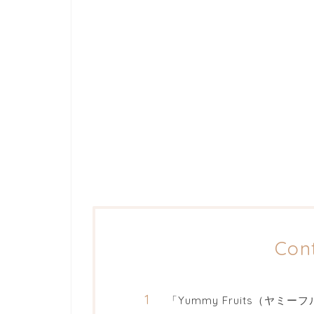
Con
「Yummy Fruits（ヤミ