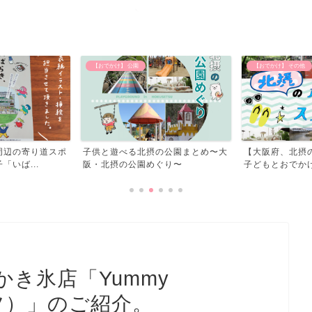
【おでかけ】 その他
北摂のイベント
の公園まとめ〜大
【大阪府、北摂の水遊びスポット】
北摂のイベント
ぐり〜
子どもとおでかけしてきた...
き氷店「Yummy
ーツ）」のご紹介。