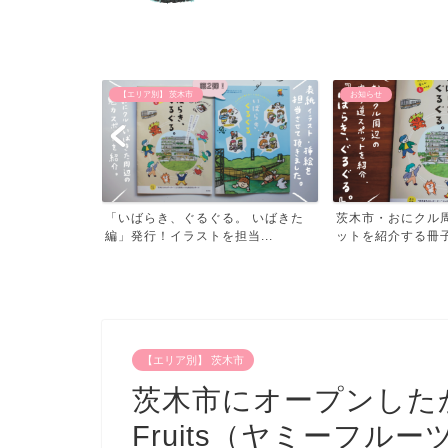
お知らせ
【おでかけ】 公園
。 いばきた
茨木市・おにクル周辺の寄り道スポ
子供と遊べる北摂
当...
ットを紹介する冊子「いば...
阪・北摂の公園め
【エリア別】 茨木市
茨木市にオープンしたか
Fruits（ヤミーフル