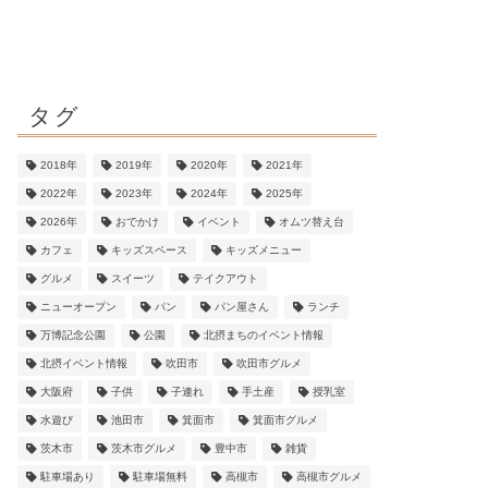
タグ
2018年
2019年
2020年
2021年
2022年
2023年
2024年
2025年
2026年
おでかけ
イベント
オムツ替え台
カフェ
キッズスペース
キッズメニュー
グルメ
スイーツ
テイクアウト
ニューオープン
パン
パン屋さん
ランチ
万博記念公園
公園
北摂まちのイベント情報
北摂イベント情報
吹田市
吹田市グルメ
大阪府
子供
子連れ
手土産
授乳室
水遊び
池田市
箕面市
箕面市グルメ
茨木市
茨木市グルメ
豊中市
雑貨
駐車場あり
駐車場無料
高槻市
高槻市グルメ