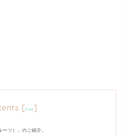
tents
[
]
hide
ーフルーツ）」のご紹介。