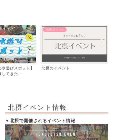
【おでかけ】 その他
【エリア別】 茨木
飛行機が間近で見える！豊中つばさ
「いばらき、
公園『ma-zika』一...
編」発行！イラ
北摂イベント情報
▼北摂で開催されるイベント情報