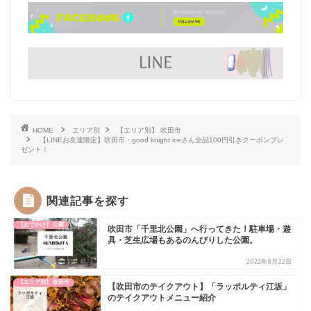
HOME
エリア別
【エリア別】 吹田市
【LINEお友達限定】吹田市・good knight iceさん全品100円引きクーポンプレ
ゼント！
関連記事を探す
【おでかけ】 公園
吹田市「千里北公園」へ行ってきた！駐車場・遊
具・芝生広場もあるのんびりした公園。
2022年8月22日
【エリア別】 吹田市
【吹田市のテイクアウト】「ラッポルティ江坂」
のテイクアウトメニュー紹介