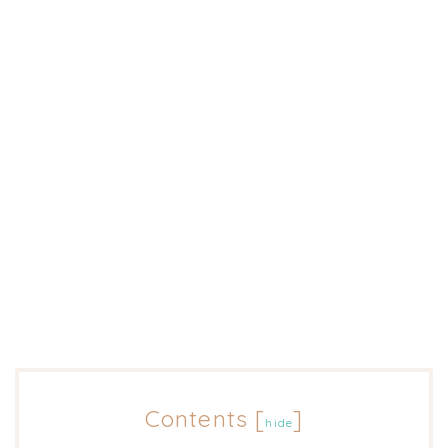
Contents
[
]
hide