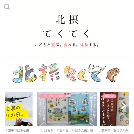
市
お知らせ
【おでかけ】 公園
ぐる。 いばきた編」発
茨木市・おにクル周辺の寄り道スポットを
子供と遊べる北摂の公