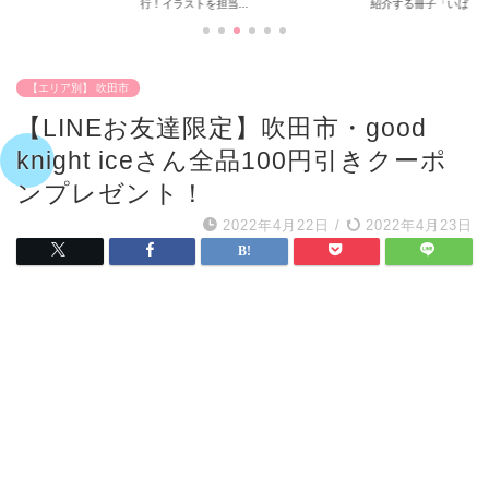
..
紹介する冊子「いば...
摂の公園めぐり〜
【エリア別】 吹田市
【LINEお友達限定】吹田市・good
knight iceさん全品100円引きクーポ
ンプレゼント！
2022年4月22日
/
2022年4月23日