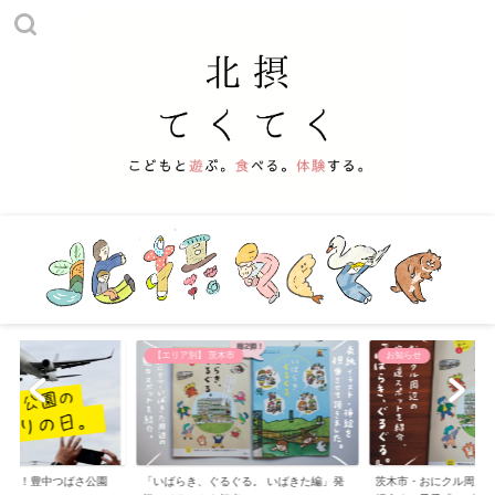
他
【エリア別】 茨木市
お知らせ
える！豊中つばさ公園
「いばらき、ぐるぐる。 いばきた編」発
茨木市・おにクル周辺