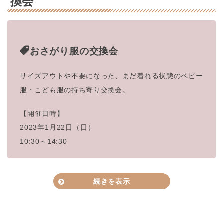
換会
）
27人
（定員は同時入室可能な人数です(5～7家
定員
族)。新型コロナウィ
ルス感染拡大防止のため
1月18日(水)
開催日時
おさがり服の交換会
室内定員の半数を人数制限とさせていただ
い
10:15-11:15
ております）
豊中市立環境交流センター
場所
サイズアウトや不要になった、まだ着れる状態のベビー
1家族 300円
大阪府豊中市中桜塚1丁
目24−20
（リピーター特典：スタンプカード持参で 50
服・こども
服の持ち寄り交換会。
参加費
円引き）
近隣有料Pあり
駐車場
※アロマトリートメントは別途500円/10分
最大500円（100円/30分）
【開催日時】
HP
HP
問い合わせ
aidmuse.inc@gmail.com
2023年1月22日（日）
10:30～14:30
主催
みのお市民活動センター
対象
未就園児の親子
定員
最大5組まで
参加費
1500円/家族
続きを表示
申し込み
申し込みフォーム
HP
詳細