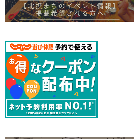
2023年1月22日（日）
開催日時
10:30～14:30
みのお市民活動センター
場所
（箕面市坊島4-5-20 みのおキューズモールW
EST1-2階）
施設内に有料の駐車場あり
駐車場
近隣有料Pあり
問い合わせ
072-720-3386
20人（同時入室可能な人数）
定員
※新型コロナ感染拡大防止対策で入場制限を
させていただく場合が
あります
参加費
無料
HP
HP
SNS
特定非営利活動法人 市民活動フォーラムみの
主催
お