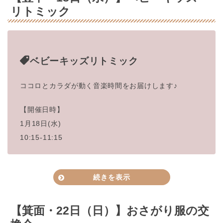
リトミック
問い合わせ
fiverockets5@gmail.com
対象
0歳から入場可能です。
大人1,000円 こども500円
参加費
（３歳～小学生/２歳以下無料）
ベビーキッズリトミック
メール、お申し込みフォーム、
申し込み
Instagram
のDM
ココロとカラダが動く音楽時間をお届けします♪
2023年1月15日（日）
SNS
開催日時
10:30～14:30
【開催日時】
アートコンサート・ユニット
1月18日(水)
主催
みのお市民活動センター
「ファイブ・ロケッツ」
場所
大阪府箕面市坊島4-5-
20みのおキューズモー
10:15-11:15
ルWEST1-2階
施設内に有料の駐車場あり
駐車場
近隣有料Pあり
続きを表示
問い合わせ
072-720-3386
【箕面・22日（日）】おさがり服の交
0歳～未就学児
対象
（小学生以上もご家族は一緒に参加できます