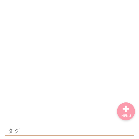
ごあいさつ・自己紹介
お問い合わせ
【記事・SNS掲載依頼に
ついて】
【北摂まちのイベント情
報】掲載希望される方へ
MENU
タグ