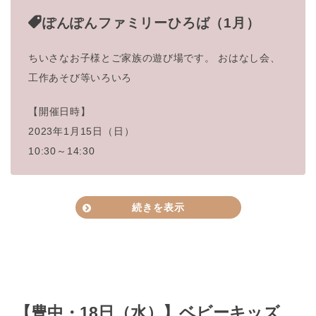
ぽんぽんファミリーひろば（1月）
ちいさなお子様とご家族の遊び場です。 おはなし会、
工作あそび等いろいろ
【開催日時】
2023年1月15日（日）
10:30～14:30
2023年1月5日(木)
開催日時
10:00開演
続きを表示
豊中市立文化芸術センター
場所
アクア文化ホール（中ホール）
施設内に有料の駐車場あり, 近隣有料Pあり
駐車場 地下（有料）75台
駐車場
（内小型12台、内車イス用3台）
初めの30分は無料。その後30分毎100円。
【豊中・18日（水）】ベビーキッズ