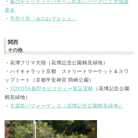
・
春のチャリティーバザーふれあいパークにて犬猫譲
渡会
・
手作り市「みのおマルシェ」
関西
その他
・花博フリマ大陸（花博記念公園鶴見緑地）
・ハイキャラット京都 ストリートマーケット＆スワ
ップミート（京都平安神宮 岡崎公園）
・
TOYOTA新型モビリティー実証実験
（花博記念公園
鶴見緑地）
・
大道芸パフォーマンス（花博記念公園鶴見緑地）