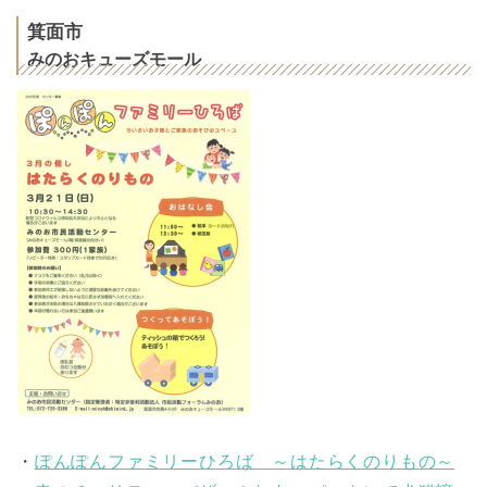
箕面市
みのおキューズモール
・
ぽんぽんファミリーひろば ～はたらくのりもの～