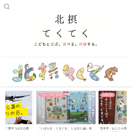
他
【エリア別】 茨木市
お知らせ
える！豊中つばさ公園
「いばらき、ぐるぐる。 いばきた編」発
茨木市・おにクル周辺