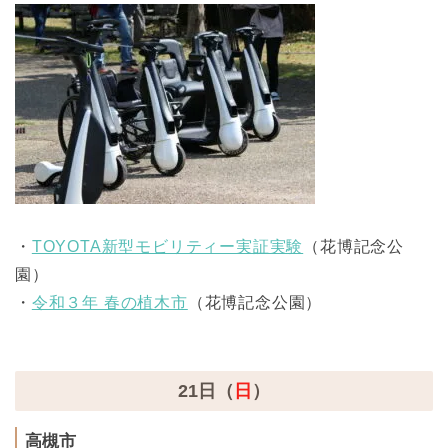
・
TOYOTA新型モビリティー実証実験
（花博記念公
園）
・
令和３年 春の植木市
（花博記念公園）
21日（
日
）
高槻市