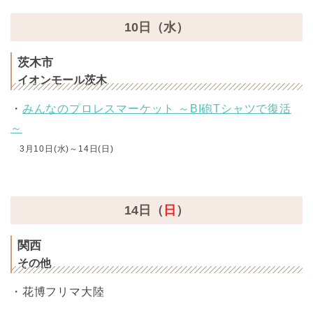
10日（水）
茨木市
イオンモール茨木
・
みんなのプロレスマーケット ～BI砲Tシャツで復活
～
3月10日(水)～14日(日)
14日（
日
）
関西
その他
・花博フリマ大陸