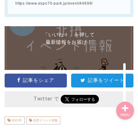
https://www.expo70-park.jp/event/44699/
ごあいさつ・自己紹介
お問い合わせ
「いいね！」を押して
最新情報をお届け！
【記事・SNS掲載依頼に
ついて】
【北摂まちのイベント情
報】掲載希望される方へ
記事をシェア
記事をツイート
Twitter で
MENU
2021年
北摂イベント情報