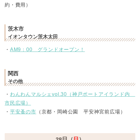
約・費用）
茨木市
イオンタウン茨木太田
・
AM9：00 グランドオープン！
関西
その他
・
わんわんマルシェvol.30（神戸ポートアイランド内
市民広場）
・
平安蚤の市
（京都・岡崎公園 平安神宮前広場）
28日（
日
）