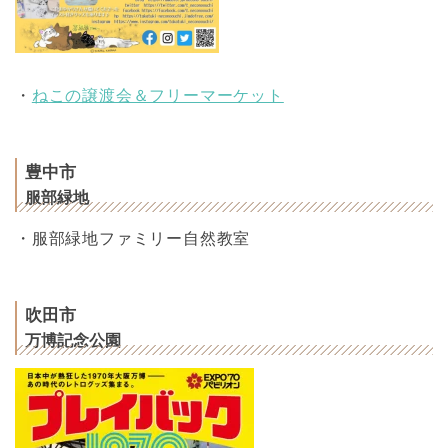
・
ねこの譲渡会＆フリーマーケット
豊中市
服部緑地
・服部緑地ファミリー自然教室
吹田市
万博記念公園