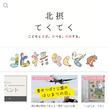
【おでかけ】 その他
【エリア別】 茨木市
飛行機が間近で見える！豊中つばさ公園
「いばらき、ぐるぐる。