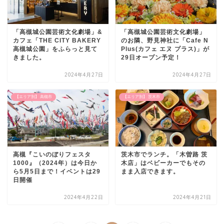
「高槻城公園芸術文化劇場」&
「高槻城公園芸術文化劇場」
カフェ「THE CITY BAKERY
のお隣、野見神社に「Cafe N
高槻城公園」をふらっと見て
Plus(カフェ エヌ プラス)」が
きました。
29日オープン予定！
2024年4月27日
2024年4月27日
【エリア別】 高槻市
【エリア別】 茨木市
高槻『こいのぼりフェスタ
茨木市でランチ。「木曽路 茨
1000』（2024年）は今日か
木店」はベビーカーでもその
ら5月5日まで！イベントは29
まま入店できます。
日開催
2024年4月22日
2024年4月21日