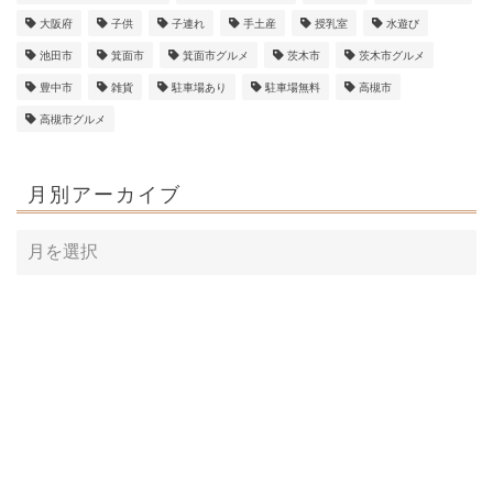
大阪府
子供
子連れ
手土産
授乳室
水遊び
池田市
箕面市
箕面市グルメ
茨木市
茨木市グルメ
豊中市
雑貨
駐車場あり
駐車場無料
高槻市
高槻市グルメ
月別アーカイブ