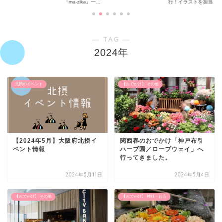
『ma-zika』一...
行！イラストを担当...
― TAG ―
2024年
北摂のイベント
【おでかけ】 その他
【2024年5月】大阪府北摂イ
関西春のおでかけ「神戸布引
ベント情報
ハーブ園／ロープウェイ」へ
行ってきました。
2024年5月11日
2024年5月4日
【おでかけ】 その他
【おでかけ】 神社・お寺