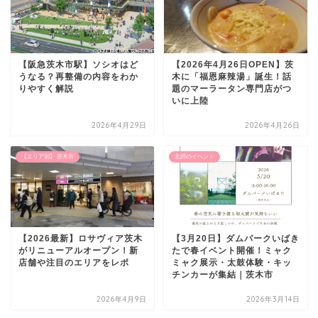
【阪急茨木市駅】ソシオはど
【2026年4月26日OPEN】茨
うなる？再整備の内容をわか
木に「福恩麻辣湯」誕生！話
りやすく解説
題のマーラータン専門店がつ
いに上陸
2026年4月29日
2026年4月26日
【エリア別】 茨木市
北摂のイベント
【2026最新】ロサヴィア茨木
【3月20日】ダムパークいばき
がリニューアルオープン！新
たで春イベント開催！ミャク
店舗や注目のエリアをレポ
ミャク展示・太鼓体験・キッ
チンカーが集結｜茨木市
2026年4月9日
2026年3月14日