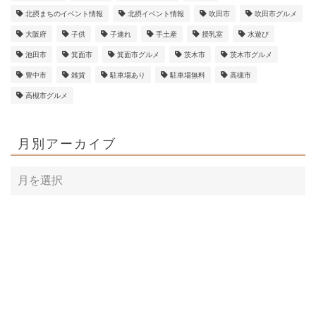
北摂まちのイベント情報
北摂イベント情報
吹田市
吹田市グルメ
大阪府
子供
子連れ
手土産
授乳室
水遊び
池田市
箕面市
箕面市グルメ
茨木市
茨木市グルメ
豊中市
雑貨
駐車場あり
駐車場無料
高槻市
高槻市グルメ
月別アーカイブ