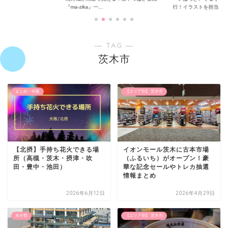
『ma-zika』一...
行！イラストを担当...
― TAG ―
茨木市
まとめ・特集
【エリア別】 茨木市
【北摂】手持ち花火できる場
イオンモール茨木に古本市場
所（高槻・茨木・摂津・吹
（ふるいち）がオープン！豪
田・豊中・池田）
華な記念セールやトレカ抽選
情報まとめ
2026年6月12日
2026年4月29日
未分類
【エリア別】 茨木市