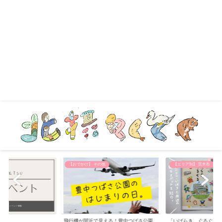
【おでかけ】 その他
【エリア別】 茨木市
飛行機が間近で見える！豊中つばさ公園
「いばらき、ぐるぐる。