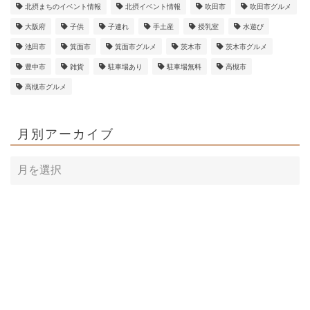
北摂まちのイベント情報
北摂イベント情報
吹田市
吹田市グルメ
大阪府
子供
子連れ
手土産
授乳室
水遊び
池田市
箕面市
箕面市グルメ
茨木市
茨木市グルメ
豊中市
雑貨
駐車場あり
駐車場無料
高槻市
高槻市グルメ
月別アーカイブ