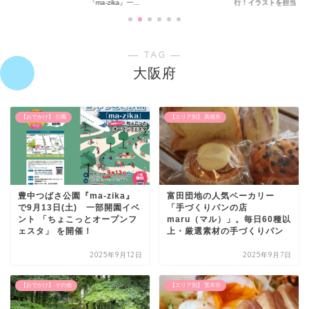
『ma-zika』一...
行！イラストを担当...
― TAG ―
大阪府
【おでかけ】 公園
【エリア別】 高槻市
豊中つばさ公園『ma-zika』
富田団地の人気ベーカリー
で9月13日(土) 一部開園イベ
「手づくりパンの店
ント 「ちょこっとオープンフ
maru（マル）」。毎日60種以
ェスタ」 を開催！
上・厳選素材の手づくりパン
2025年9月12日
2025年9月7日
【おでかけ】 その他
【エリア別】 茨木市