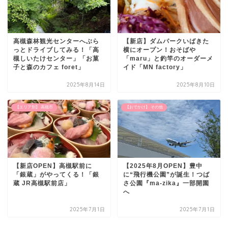
高槻森林観光センターへぶら
【新店】ダムパークいばきた
っとドライブしてみる！「高
横にオープン！おそばや
槻しいたけセンター」「お菓
「maru」と釣竿のオーダーメ
子と森のカフェ foret」
イド「MN factory」
2025年8月14日
2025年8月10日
【エリア別】 高槻市
【おでかけ】 その他
【新店OPEN】高槻駅前に
【2025年8月OPEN】豊中
「銀蔵」がやってくる！「銀
に“飛行機公園”が誕生！つば
蔵 JR高槻駅前店」
さ公園『ma-zika』一部開園
へ
2025年7月1日
2025年7月1日