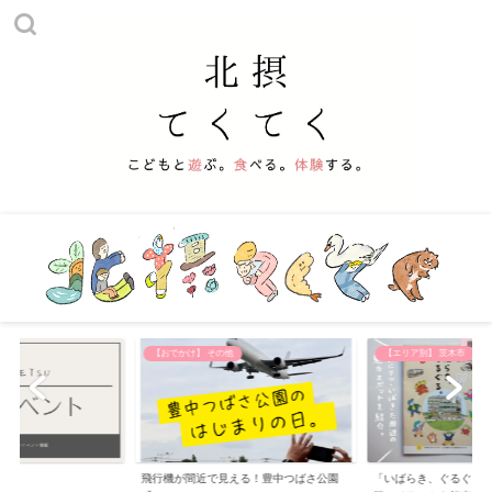
【おでかけ】 その他
【エリア別】 茨木市
飛行機が間近で見える！豊中つばさ公園
「いばらき、ぐるぐる。