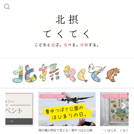
【おでかけ】 その他
【エリア別】 茨木市
飛行機が間近で見える！豊中つばさ公園
「いばらき、ぐるぐる。