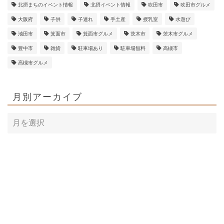
北摂まちのイベント情報
北摂イベント情報
吹田市
吹田市グルメ
大阪府
子供
子連れ
手土産
授乳室
水遊び
池田市
箕面市
箕面市グルメ
茨木市
茨木市グルメ
豊中市
雑貨
駐車場あり
駐車場無料
高槻市
高槻市グルメ
月別アーカイブ