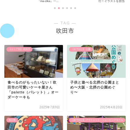
『ma-zika』一...
行！イラストを担当...
― TAG ―
吹田市
【エリア別】 吹田市
【おでかけ】 公園
食べるのがもったいない！吹
子供と遊べる北摂の公園まと
田市の可愛いケーキ屋さん
め〜大阪・北摂の公園めぐ
「palette（パレット）」オー
り〜
ダーケーキも
2025年7月9日
2025年4月20日
未分類
【おでかけ】 アウトレット・ショッピングモール