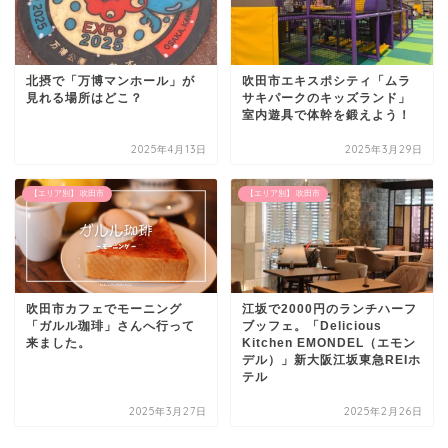
北摂で「万博マンホール」が
吹田市エキスポシティ「ムラ
見れる場所はどこ？
サキパークのキッズランド」
室内遊具で体幹を鍛えよう！
2025年4月13日
2025年3月29日
【エリア別】 吹田市
【エリア別】 吹田市
吹田市カフェでモーニング
江坂で2000円のランチハーフ
「ガルル珈琲」さんへ行って
ブッフェ。「Delicious
来ました。
Kitchen EMONDEL（エモン
デル）」新大阪江坂東急REIホ
テル
2025年3月27日
2025年2月26日