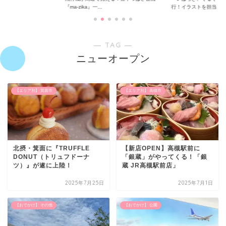
『ma-zika』一...
行！イラストを担当...
― TAG ―
ニューオープン
【エリア別】 箕面市
【エリア別】 高槻市
北摂・箕面に『TRUFFLE
【新店OPEN】高槻駅前に
DONUT（トリュフドーナ
「銀蔵」がやってくる！「銀
ツ）』が遂に上陸！
蔵 JR高槻駅前店」
2025年7月25日
2025年7月1日
【おでかけ】 その他
【おでかけ】 公園