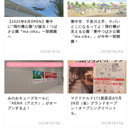
【2025年8月OPEN】豊中
豊中市、千里川土手、ヤバい
に“飛行機公園”が誕生！つば
とこになるってよ！飛行機が
さ公園『ma-zika』一部開園
見える公園「豊中つばさ公園
へ
「ma-zika」」が今年一部開
園！
2025年7月1日
2025年5月24日
【おでかけ】 アウトレット・ショッピングモール
【エリア別】 箕面市
みのおキューズモールに
マクドナルド171箕面店が3月
「AENA（アエナ）」がオー
28日（金）グランドオープ
プンするよ！
ン！オープニングイベント
も。
2025年5月14日
2025年3月23日