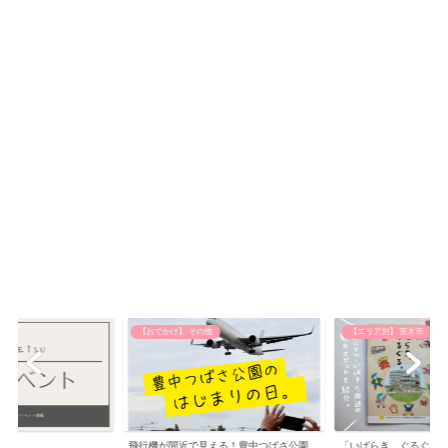
【おでかけ】 その他
【エリア別】 茨木市
飛行機が間近で見える！豊中つばさ公園
「いばらき、ぐるぐる。