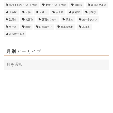
北摂まちのイベント情報
北摂イベント情報
吹田市
吹田市グルメ
大阪府
子供
子連れ
手土産
授乳室
水遊び
池田市
箕面市
箕面市グルメ
茨木市
茨木市グルメ
豊中市
雑貨
駐車場あり
駐車場無料
高槻市
高槻市グルメ
月別アーカイブ