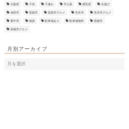
大阪府
子供
子連れ
手土産
授乳室
水遊び
池田市
箕面市
箕面市グルメ
茨木市
茨木市グルメ
豊中市
雑貨
駐車場あり
駐車場無料
高槻市
高槻市グルメ
月別アーカイブ