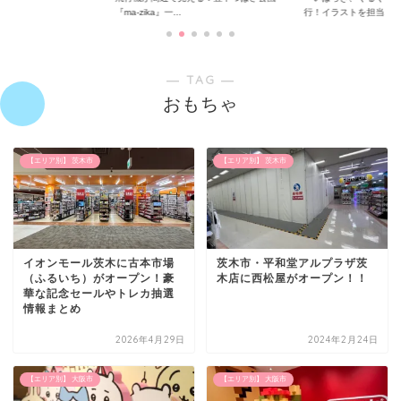
『ma-zika』一...
行！イラストを担当...
― TAG ―
おもちゃ
【エリア別】 茨木市
【エリア別】 茨木市
イオンモール茨木に古本市場
茨木市・平和堂アルプラザ茨
（ふるいち）がオープン！豪
木店に西松屋がオープン！！
華な記念セールやトレカ抽選
情報まとめ
2026年4月29日
2024年2月24日
【エリア別】 大阪市
【エリア別】 大阪市