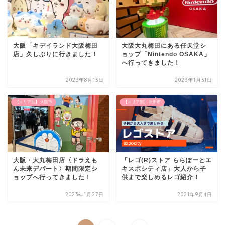
大阪「キデイランド大阪梅田
大阪大丸梅田にある任天堂シ
店」久しぶりに行きました！
ョップ「Nintendo OSAKA」
へ行ってきました！
2023年8月13日
2023年1月31日
【エリア別】 大阪市
【エリア別】 吹田市
大阪・大丸梅田店〈ドラえも
「レゴ(R)ストア ららぽーとエ
ん未来デパート〉期間限定シ
キスポシティ店」大人から子
ョップへ行ってきました！
供まで楽しめるレゴ紹介！
2023年1月27日
2021年9月4日