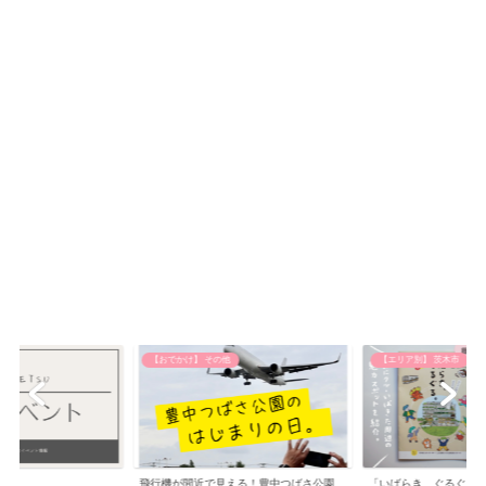
【おでかけ】 その他
【エリア別】 茨木市
飛行機が間近で見える！豊中つばさ公園
「いばらき、ぐるぐる。