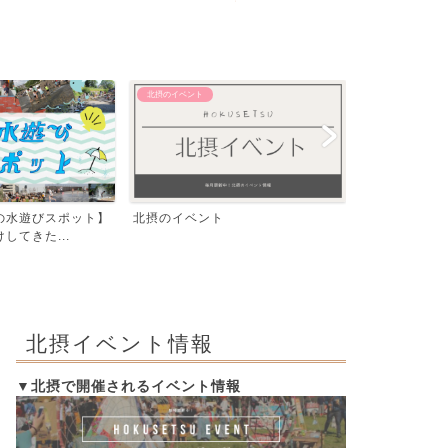
北摂のイベント
【おでかけ】 その
の水遊びスポット】
北摂のイベント
飛行機が間近
してきた...
公園『ma-zik
北摂イベント情報
▼北摂で開催されるイベント情報