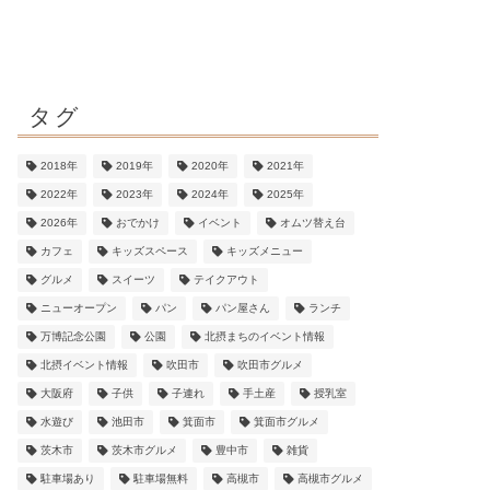
タグ
2018年
2019年
2020年
2021年
2022年
2023年
2024年
2025年
2026年
おでかけ
イベント
オムツ替え台
カフェ
キッズスペース
キッズメニュー
グルメ
スイーツ
テイクアウト
ニューオープン
パン
パン屋さん
ランチ
万博記念公園
公園
北摂まちのイベント情報
北摂イベント情報
吹田市
吹田市グルメ
大阪府
子供
子連れ
手土産
授乳室
水遊び
池田市
箕面市
箕面市グルメ
茨木市
茨木市グルメ
豊中市
雑貨
駐車場あり
駐車場無料
高槻市
高槻市グルメ