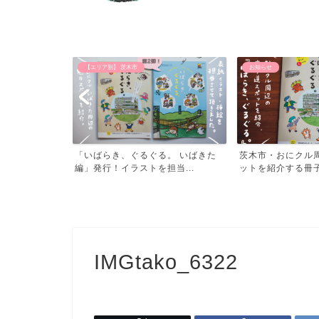
【エリア別】 茨木市
お知らせ
る！豊中つばさ
「いばらき、ぐるぐる。 いばきた
茨木市・おにクル
.
編」発行！イラストを担当...
ットを紹介する冊子「
IMGtako_6322