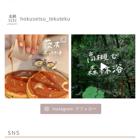
hokusetsu_tekuteku
Instagram でフォロー
SNS