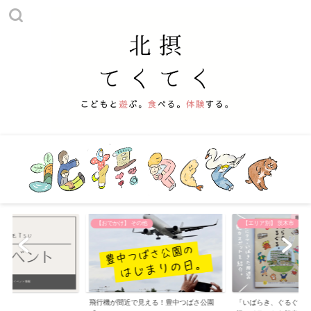
【おでかけ】 その他
【エリア別】 茨木市
飛行機が間近で見える！豊中つばさ公園
「いばらき、ぐるぐる。