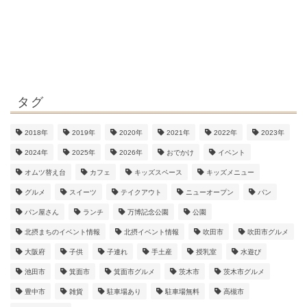
タグ
2018年
2019年
2020年
2021年
2022年
2023年
2024年
2025年
2026年
おでかけ
イベント
オムツ替え台
カフェ
キッズスペース
キッズメニュー
グルメ
スイーツ
テイクアウト
ニューオープン
パン
パン屋さん
ランチ
万博記念公園
公園
北摂まちのイベント情報
北摂イベント情報
吹田市
吹田市グルメ
大阪府
子供
子連れ
手土産
授乳室
水遊び
池田市
箕面市
箕面市グルメ
茨木市
茨木市グルメ
豊中市
雑貨
駐車場あり
駐車場無料
高槻市