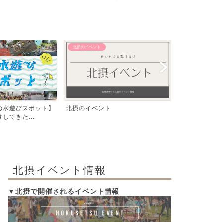
北摂のイベント
【おでかけ】 その
の水遊びスポット】
北摂のイベント
飛行機が間近
してきた...
公園『ma-zik
北摂イベント情報
▼北摂で開催されるイベント情報