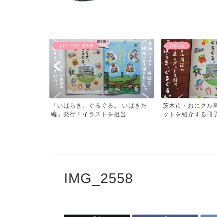
【エリア別】 茨木市
お知らせ
る！豊中つばさ
「いばらき、ぐるぐる。 いばきた
茨木市・おにクル
.
編」発行！イラストを担当...
ットを紹介する冊子「
IMG_2558