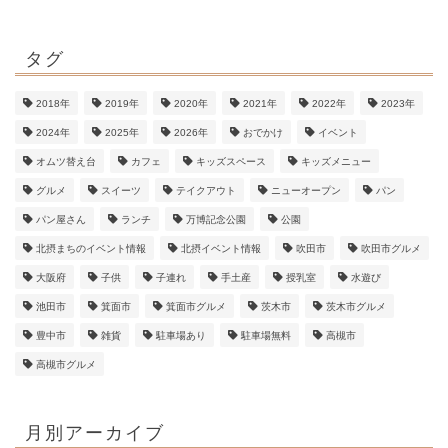
タグ
2018年
2019年
2020年
2021年
2022年
2023年
2024年
2025年
2026年
おでかけ
イベント
オムツ替え台
カフェ
キッズスペース
キッズメニュー
グルメ
スイーツ
テイクアウト
ニューオープン
パン
パン屋さん
ランチ
万博記念公園
公園
北摂まちのイベント情報
北摂イベント情報
吹田市
吹田市グルメ
大阪府
子供
子連れ
手土産
授乳室
水遊び
池田市
箕面市
箕面市グルメ
茨木市
茨木市グルメ
豊中市
雑貨
駐車場あり
駐車場無料
高槻市
高槻市グルメ
月別アーカイブ