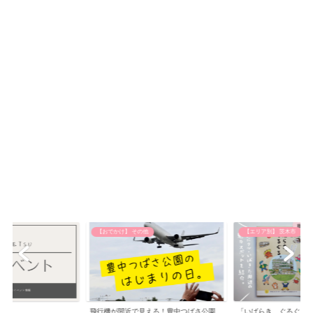
【おでかけ】 その他
【エリア別】 茨木市
飛行機が間近で見える！豊中つばさ公園
「いばらき、ぐるぐる。