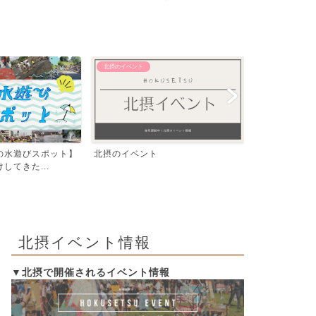
【おでかけ】 その他
【エリア別】 茨木
飛行機が間近で見える！豊中つばさ
「いばらき、
公園『ma-zika』一...
編」発行！イラ
北摂イベント情報
▼北摂で開催されるイベント情報