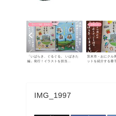
お知らせ
【おでかけ】 公園
。 いばきた
茨木市・おにクル周辺の寄り道スポ
子供と遊べる北摂
当...
ットを紹介する冊子「いば...
阪・北摂の公園め
IMG_1997