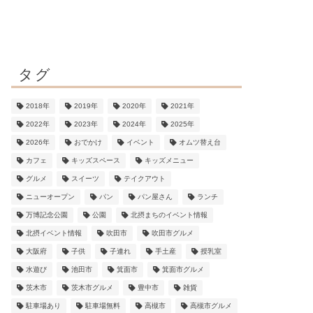
タグ
2018年
2019年
2020年
2021年
2022年
2023年
2024年
2025年
2026年
おでかけ
イベント
オムツ替え台
カフェ
キッズスペース
キッズメニュー
グルメ
スイーツ
テイクアウト
ニューオープン
パン
パン屋さん
ランチ
万博記念公園
公園
北摂まちのイベント情報
北摂イベント情報
吹田市
吹田市グルメ
大阪府
子供
子連れ
手土産
授乳室
水遊び
池田市
箕面市
箕面市グルメ
茨木市
茨木市グルメ
豊中市
雑貨
駐車場あり
駐車場無料
高槻市
高槻市グルメ