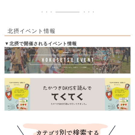
北摂イベント情報
▼北摂で開催されるイベント情報