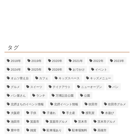
タグ
2018年
2019年
2020年
2021年
2022年
2023年
2024年
2025年
2026年
おでかけ
イベント
オムツ替え台
カフェ
キッズスペース
キッズメニュー
グルメ
スイーツ
テイクアウト
ニューオープン
パン
パン屋さん
ランチ
万博記念公園
公園
北摂まちのイベント情報
北摂イベント情報
吹田市
吹田市グルメ
大阪府
子供
子連れ
手土産
授乳室
水遊び
池田市
箕面市
箕面市グルメ
茨木市
茨木市グルメ
豊中市
雑貨
駐車場あり
駐車場無料
高槻市