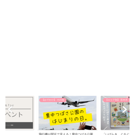
【おでかけ】 その他
【エリア別】 茨木市
飛行機が間近で見える！豊中つばさ公園
「いばらき、ぐるぐる。