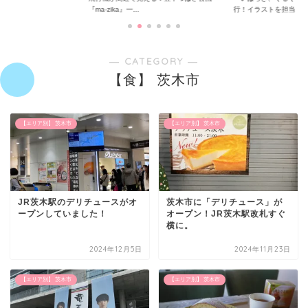
行！イラストを担当...
紹介する冊子「いば...
― CATEGORY ―
【食】 茨木市
【エリア別】 茨木市
【エリア別】 茨木市
JR茨木駅のデリチュースがオ
茨木市に「デリチュース」が
ープンしていました！
オープン！JR茨木駅改札すぐ
横に。
2024年12月5日
2024年11月23日
【エリア別】 茨木市
【エリア別】 茨木市