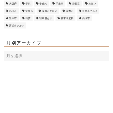
大阪府
子供
子連れ
手土産
授乳室
水遊び
池田市
箕面市
箕面市グルメ
茨木市
茨木市グルメ
豊中市
雑貨
駐車場あり
駐車場無料
高槻市
高槻市グルメ
月別アーカイブ