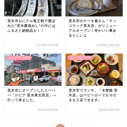
茨木市おにクル竜王戦で選ば
茨木市のケーキ屋さん「ティ
れた“茨木勝負めし”の中には
コラッテ茨木店」がリニュー
ふるさと納税品も！！
アルオープン！何かいい事あ
るらしいよ
2024年11月21日
2024年10月12日
【エリア別】 茨木市
【エリア別】 茨木市
茨木市にオープンしたスーパ
茨木市でランチ。「木曽路 茨
ー「ロピア 茨木東太田店」へ
木店」はベビーカーでもその
行って来ました。
まま入店できます。
2024年6月15日
2024年4月21日