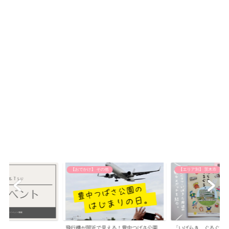
他
【エリア別】 茨木市
お知らせ
える！豊中つばさ公園
「いばらき、ぐるぐる。 いばきた編」発
茨木市・おにクル周辺