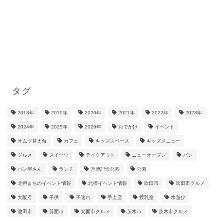
タグ
2018年
2019年
2020年
2021年
2022年
2023年
2024年
2025年
2026年
おでかけ
イベント
オムツ替え台
カフェ
キッズスペース
キッズメニュー
グルメ
スイーツ
テイクアウト
ニューオープン
パン
パン屋さん
ランチ
万博記念公園
公園
北摂まちのイベント情報
北摂イベント情報
吹田市
吹田市グルメ
大阪府
子供
子連れ
手土産
授乳室
水遊び
池田市
箕面市
箕面市グルメ
茨木市
茨木市グルメ