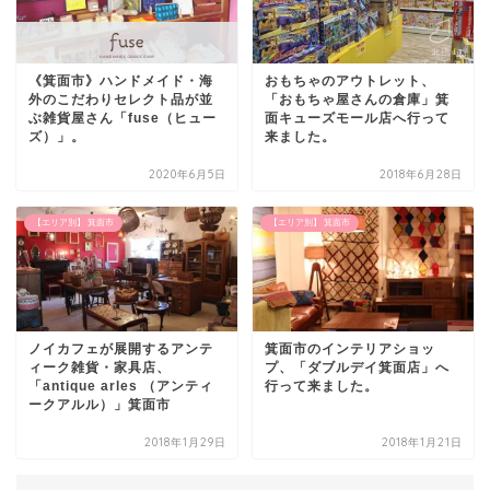
《箕面市》ハンドメイド・海
おもちゃのアウトレット、
外のこだわりセレクト品が並
「おもちゃ屋さんの倉庫」箕
ぶ雑貨屋さん「fuse（ヒュー
面キューズモール店へ行って
ズ）」。
来ました。
2020年6月5日
2018年6月28日
【エリア別】 箕面市
【エリア別】 箕面市
ノイカフェが展開するアンテ
箕面市のインテリアショッ
ィーク雑貨・家具店、
プ、「ダブルデイ箕面店」へ
「antique arles （アンティ
行って来ました。
ークアルル）」箕面市
2018年1月29日
2018年1月21日