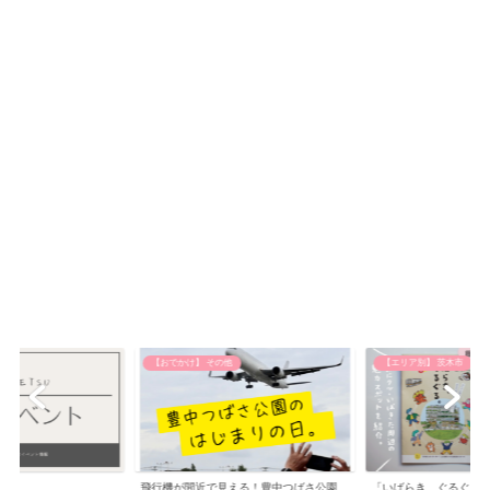
【おでかけ】 その他
【エリア別】 茨木市
飛行機が間近で見える！豊中つばさ公園
「いばらき、ぐるぐる。