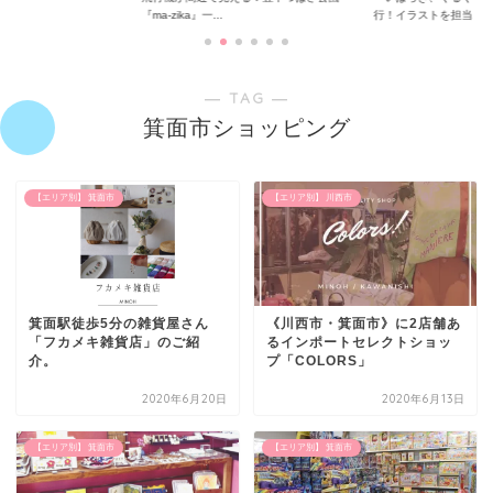
『ma-zika』一...
行！イラストを担当...
― TAG ―
箕面市ショッピング
【エリア別】 箕面市
【エリア別】 川西市
箕面駅徒歩5分の雑貨屋さん
《川西市・箕面市》に2店舗あ
「フカメキ雑貨店」のご紹
るインポートセレクトショッ
介。
プ「COLORS」
2020年6月20日
2020年6月13日
【エリア別】 箕面市
【エリア別】 箕面市