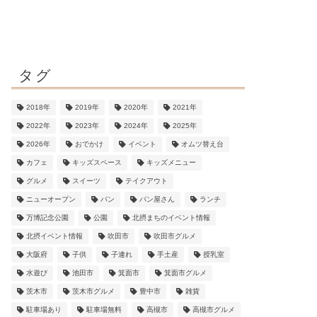
タグ
2018年
2019年
2020年
2021年
2022年
2023年
2024年
2025年
2026年
おでかけ
イベント
オムツ替え台
カフェ
キッズスペース
キッズメニュー
グルメ
スイーツ
テイクアウト
ニューオープン
パン
パン屋さん
ランチ
万博記念公園
公園
北摂まちのイベント情報
北摂イベント情報
吹田市
吹田市グルメ
大阪府
子供
子連れ
手土産
授乳室
水遊び
池田市
箕面市
箕面市グルメ
茨木市
茨木市グルメ
豊中市
雑貨
駐車場あり
駐車場無料
高槻市
高槻市グルメ