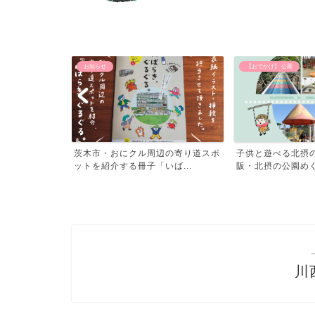
お知らせ
【おでかけ】 公園
。 いばきた
茨木市・おにクル周辺の寄り道スポ
子供と遊べる北摂
当...
ットを紹介する冊子「いば...
阪・北摂の公園め
川