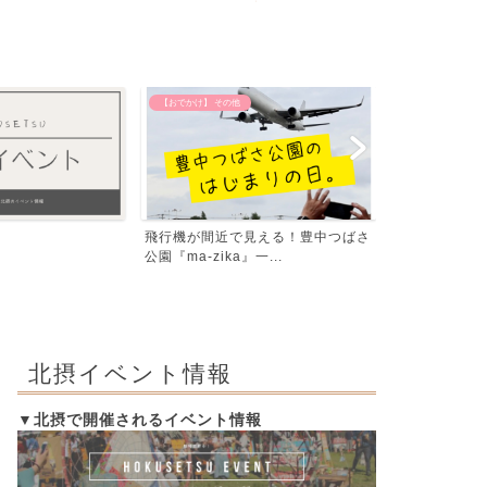
【おでかけ】 その他
【エリア別】 茨木
飛行機が間近で見える！豊中つばさ
「いばらき、
公園『ma-zika』一...
編」発行！イラ
北摂イベント情報
▼北摂で開催されるイベント情報