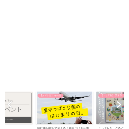
【おでかけ】 その他
【エリア別】 茨木市
飛行機が間近で見える！豊中つばさ公園
「いばらき、ぐるぐる。