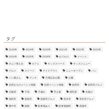
タグ
2018年
2019年
2020年
2021年
2022年
2023年
2024年
2025年
2026年
おでかけ
イベント
オムツ替え台
カフェ
キッズスペース
キッズメニュー
グルメ
スイーツ
テイクアウト
ニューオープン
パン
パン屋さん
ランチ
万博記念公園
公園
北摂まちのイベント情報
北摂イベント情報
吹田市
吹田市グルメ
大阪府
子供
子連れ
手土産
授乳室
水遊び
池田市
箕面市
箕面市グルメ
茨木市
茨木市グルメ
豊中市
雑貨
駐車場あり
駐車場無料
高槻市