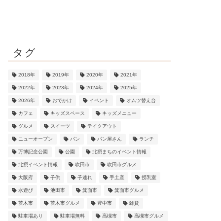
タグ
2018年
2019年
2020年
2021年
2022年
2023年
2024年
2025年
2026年
おでかけ
イベント
オムツ替え台
カフェ
キッズスペース
キッズメニュー
グルメ
スイーツ
テイクアウト
ニューオープン
パン
パン屋さん
ランチ
万博記念公園
公園
北摂まちのイベント情報
北摂イベント情報
吹田市
吹田市グルメ
大阪府
子供
子連れ
手土産
授乳室
水遊び
池田市
箕面市
箕面市グルメ
茨木市
茨木市グルメ
豊中市
雑貨
駐車場あり
駐車場無料
高槻市
高槻市グルメ