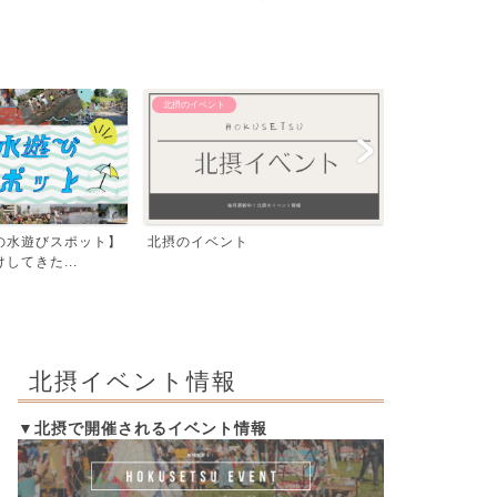
北摂のイベント
【おでかけ】 その
の水遊びスポット】
北摂のイベント
飛行機が間近
してきた...
公園『ma-zik
北摂イベント情報
▼北摂で開催されるイベント情報