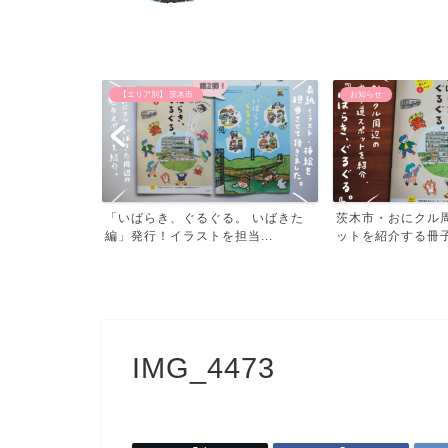
【エリア別】 茨木市
お知らせ
る！豊中つばさ
「いばらき、ぐるぐる。 いばきた
茨木市・おにクル
.
編」発行！イラストを担当...
ットを紹介する冊子「
IMG_4473