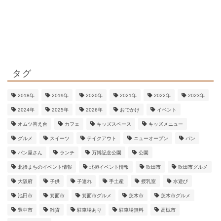
タグ
2018年
2019年
2020年
2021年
2022年
2023年
2024年
2025年
2026年
おでかけ
イベント
オムツ替え台
カフェ
キッズスペース
キッズメニュー
グルメ
スイーツ
テイクアウト
ニューオープン
パン
パン屋さん
ランチ
万博記念公園
公園
北摂まちのイベント情報
北摂イベント情報
吹田市
吹田市グルメ
大阪府
子供
子連れ
手土産
授乳室
水遊び
池田市
箕面市
箕面市グルメ
茨木市
茨木市グルメ
豊中市
雑貨
駐車場あり
駐車場無料
高槻市