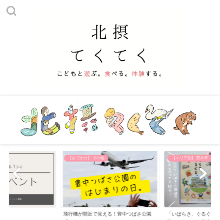
【おでかけ】 その他
【エリア別】 茨木市
飛行機が間近で見える！豊中つばさ公園
「いばらき、ぐるぐる。