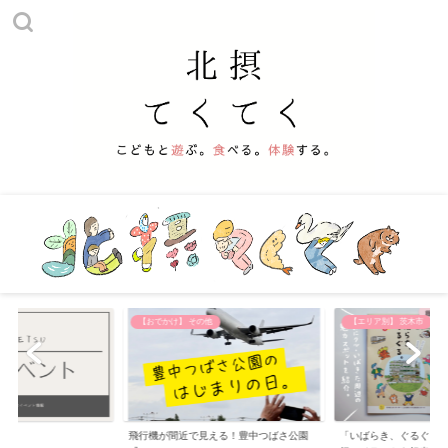
【おでかけ】 その他
【エリア別】 茨木市
飛行機が間近で見える！豊中つばさ公園
「いばらき、ぐるぐる。