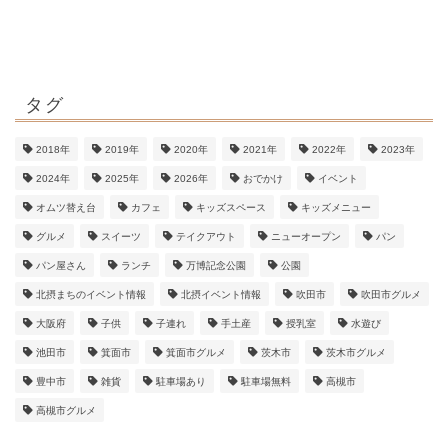
タグ
2018年
2019年
2020年
2021年
2022年
2023年
2024年
2025年
2026年
おでかけ
イベント
オムツ替え台
カフェ
キッズスペース
キッズメニュー
グルメ
スイーツ
テイクアウト
ニューオープン
パン
パン屋さん
ランチ
万博記念公園
公園
北摂まちのイベント情報
北摂イベント情報
吹田市
吹田市グルメ
大阪府
子供
子連れ
手土産
授乳室
水遊び
池田市
箕面市
箕面市グルメ
茨木市
茨木市グルメ
豊中市
雑貨
駐車場あり
駐車場無料
高槻市
高槻市グルメ