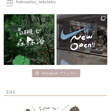
hokusetsu_tekuteku
Instagram でフォロー
SNS